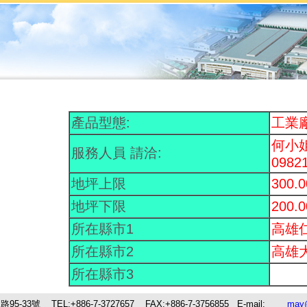
產品型態:
工業
何小
服務人員 請洽:
0982
地坪上限
300.
地坪下限
200.
所在縣市1
高雄
所在縣市2
高雄
所在縣市3