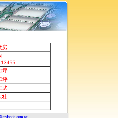
廠房
姐
113455
00坪
00坪
仁武
大社