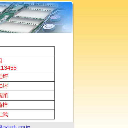
姐
113455
00坪
00坪
橋頭
楠梓
仁武