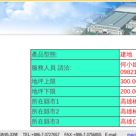
產品型態:
建地
何小
服務人員 請洽:
0982
地坪上限
300.
地坪下限
200.
所在縣市1
高雄
所在縣市2
高雄
所在縣市3
高雄